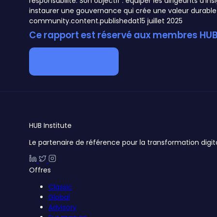
responsabilité. Son objectif : équiper les dirigeants d’i
community.content.publishedat
15 juillet 2025
Ce rapport est réservé aux membres HUB 
Devenir membre
HUB
Institute
Le partenaire de référence pour la transformation digit
Offres
Classic
Global
Advisory