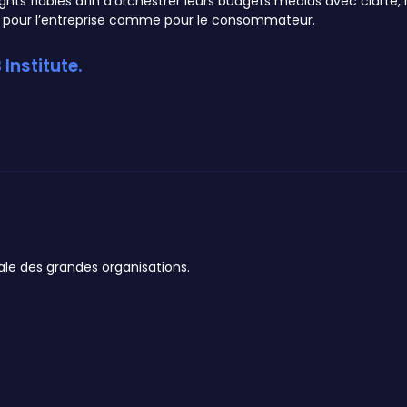
nsights fiables afin d’orchestrer leurs budgets médias avec clarté
Institute.
ale des grandes organisations.