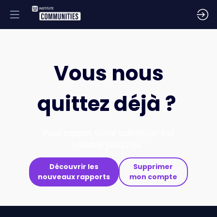
Vous nous
quittez déjà ?
Pour rappel, votre adhésion est
valable jusqu'au :
Découvrir les
Supprimer
nouveaux rapports
mon compte