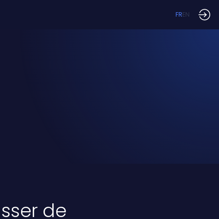
FR
EN
passer de