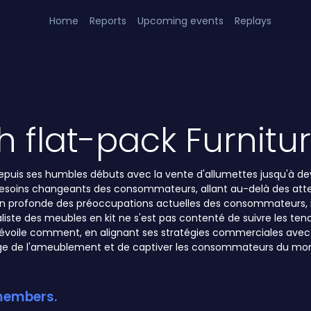
Home
Reports
Upcoming events
Replays
h flat-pack Furnitu
 depuis ses humbles débuts avec la vente d'allumettes jusqu'à de
 besoins changeants des consommateurs, allant au-delà des atten
ion profonde des préoccupations actuelles des consommateurs, 
aliste des meubles en kit ne s'est pas contenté de suivre les t
 dévoile comment, en alignant ses stratégies commerciales avec
age de l'ameublement et de captiver les consommateurs du mon
 members.