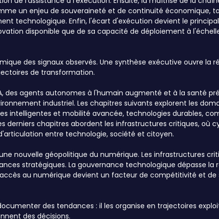
n de l'assistance à l'exécution. Ensuite, la maîtrise de la chaîn
comme un enjeu de souveraineté et de continuité économique, ta
ent technologique. Enfin, l'écart d'exécution devient le principa
ovation disponible que de sa capacité de déploiement à l'échelle
mique des signaux observés. Une synthèse exécutive ouvre la ré
jectoires de transformation.
 l'IA, des agents autonomes à l'humain augmenté et à la santé pré
ronnement industriel. Les chapitres suivants explorent les dom
les intelligentes et mobilité avancée, technologies durables, 
es derniers chapitres abordent les infrastructures critiques, où 
'articulation entre technologie, société et citoyen.
'une nouvelle géopolitique du numérique. Les infrastructures cri
dances stratégiques. La gouvernance technologique dépasse la r
 l'accès au numérique devient un facteur de compétitivité et de s
documenter des tendances : il les organise en trajectoires exploi
ennent des décisions.