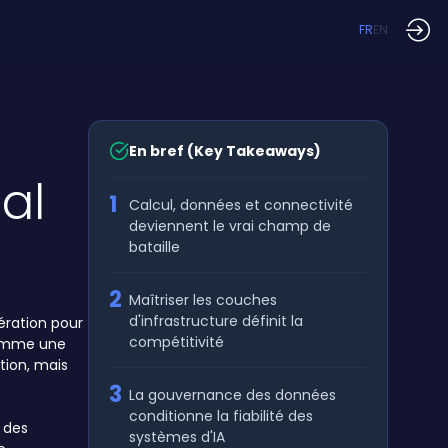
FR
EN
En bref (Key Takeaways)
al
1
Calcul, données et connectivité
deviennent le vrai champ de
bataille
2
Maîtriser les couches
d'infrastructure définit la
ération pour
compétitivité
 comme une
tion, mais
3
La gouvernance des données
conditionne la fiabilité des
t des
systèmes d'IA