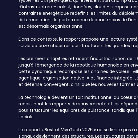
systèmes d'IA physiques, qui étendent son champ d'actio
d'infrastructure – calcul, données, cloud – s'impose 
contrainte énergétique redéfinit les limites du déploiem
différenciation : la performance dépend moins de l'inn
est désormais organisationnel.
Dans ce contexte, le rapport propose une lecture systé
suivie de onze chapitres qui structurent les grandes tra
Les premiers chapitres retracent l'industrialisation de
jusqu'à l'émergence de la robotique humanoïde en envi
cette dynamique recompose les chaînes de valeur : vil
agentique, organisation native IA et finance intégrée. L
et défense convergent, ainsi que les nouvelles formes d
La technologie devient un fait institutionnel au cœur d
redessinent les rapports de souveraineté et les dépen
pour structurer les équilibres de puissance, tandis que
sociale.
Le rapport « Best of VivaTech 2026 » ne se limite pas à 
signaux deviennent des structures. Les structures devi