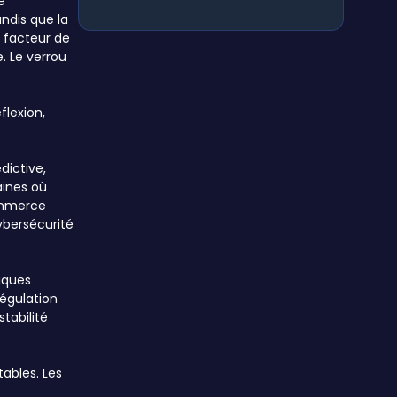
e
ndis que la
l facteur de
. Le verrou
flexion,
dictive,
aines où
commerce
cybersécurité
tiques
égulation
tabilité
tables. Les